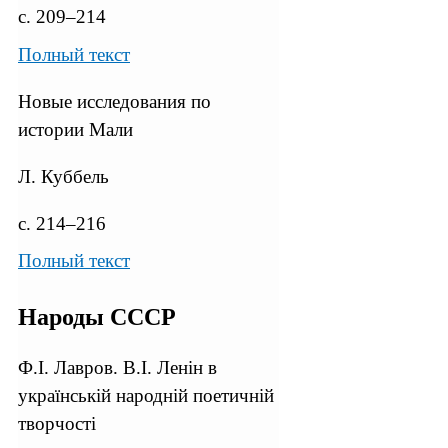
с. 209–214
Полный текст
Новые исследования по
истории Мали
Л. Куббель
с. 214–216
Полный текст
Народы СССР
Ф.I. Лавров. В.I. Ленiн в
украïнськiй народнiй поетичнiй
творчостi