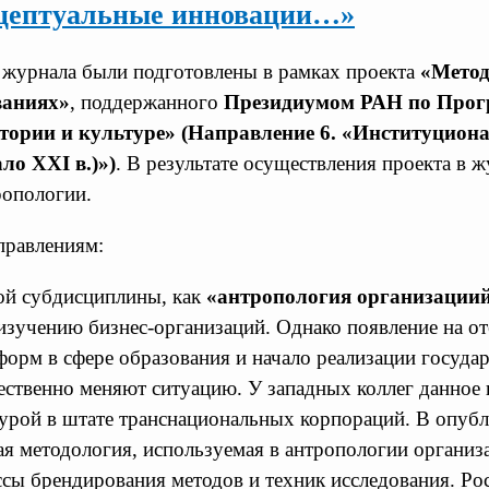
нцептуальные инновации…»
 журнала были подготовлены в рамках проекта
«Метод
ваниях»
, поддержанного
Президиумом РАН по Прог
ории и культуре» (Направление 6. «Институциона
ло ХХI в.)»)
. В результате осуществления проекта в 
ропологии.
правлениям:
ой субдисциплины, как
«антропология организациий
к изучению бизнес-организаций. Однако появление на 
еформ в сфере образования и начало реализации госуд
ственно меняют ситуацию. У западных коллег данное н
гурой в штате транснациональных корпораций. В опубл
ая методология, используемая в антропологии организ
сы брендирования методов и техник исследования. Ро