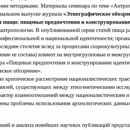
и методиками. Материалы семинара по теме «Антроп
ециальном выпуске журнала
«Этнографическое обозре
и пищи: пищевые предпочтения и конструирование
антропологии. В опубликованной серии статей пища ра
онфессиональной и национальной идентичности; проан
леднее столетие вслед за процессами социокультурны
ение ее состава) влияют на внутригрупповые и межгр
а «Пищевые предпочтения и конструирование идентичн
еское обозрение».
но критическое рассмотрение националистических трак
связей, существующих между этногенетическими иссл
рактер взаимоотношений между националистическим и
ены проблемы использования археологических данных 
аний и анализа новейших научных публикаций предста