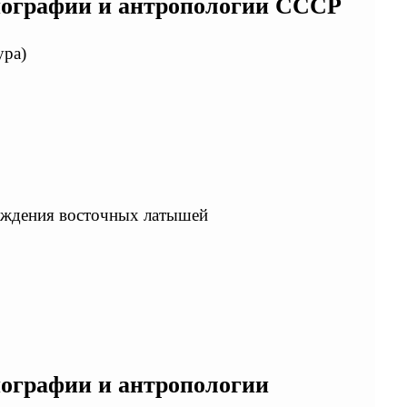
нографии и антропологии СССР
ура)
ождения восточных латышей
нографии и антропологии