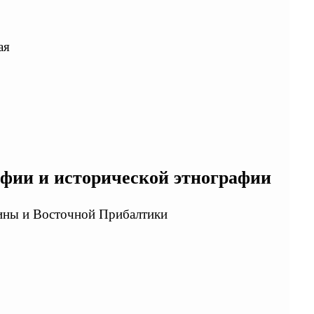
ая
афии и исторической этнографии
нины и Восточной Прибалтики