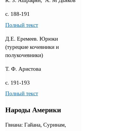
К. З. Ашрафян, А. М Дьяков
с. 188-191
Полный текст
Д.Е. Еремеев. Юрюки
(турецкие кочевники и
полукочевники)
Т. Ф. Аристова
с. 191-193
Полный текст
Народы Америки
Гвиана: Гайана, Суринам,