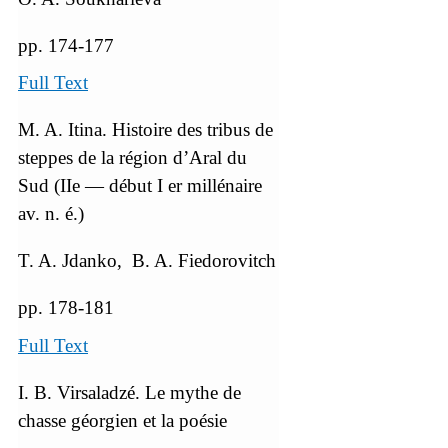
pp. 174-177
Full Text
M. A. Itina. Histoire des tribus de
steppes de la région d’Aral du
Sud (IIe — début I er millénaire
av. n. é.)
T. A. Jdanko, B. A. Fiedorovitch
pp. 178-181
Full Text
I. B. Virsaladzé. Le mythe de
chasse géorgien et la poésie