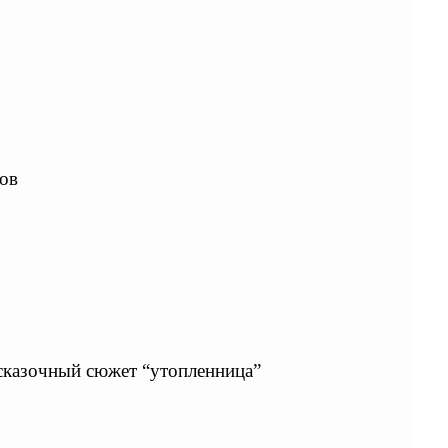
нов
сказочный сюжет “утопленница”