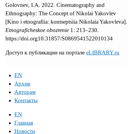
Golovnev, I.A. 2022. Cinematography and
Ethnography: The Concept of Nikolai Yakovlev
[Kino i etnografiia: kontseptsiia Nikolaia Yakovleva].
Etnograficheskoe obozrenie
1: 213–230.
https://doi.org10.31857/S0869541522010134
Доступ к публикации на портале
eLIBRARY.ru
EN
Архив
Авторам
Контакты
EN
Главная
Новости