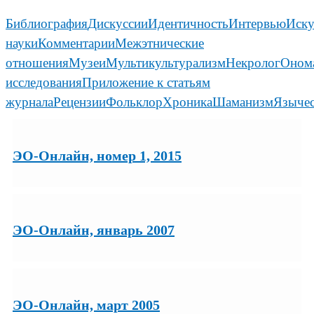
Библиография
Дискуссии
Идентичность
Интервью
Иску
науки
Комментарии
Межэтнические
отношения
Музеи
Мультикультурализм
Некролог
Оном
исследования
Приложение к статьям
журнала
Рецензии
Фольклор
Хроника
Шаманизм
Язычес
ЭО-Онлайн, номер 1, 2015
ЭО-Онлайн, январь 2007
ЭО-Онлайн, март 2005