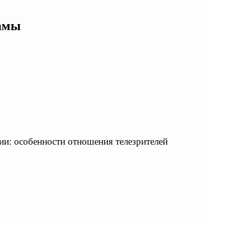
амы
нии: особенности отношения телезрителей