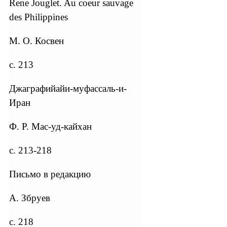
Rene Jouglet. Au coeur sauvage
des Philippines
М. О. Косвен
с. 213
Джаграфийайи-муфассаль-и-
Иран
Ф. Р. Мас-уд-кайхан
с. 213-218
Письмо в редакцию
А. Збруев
с. 218