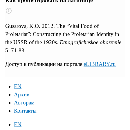
Как процитировать на латинице
Gusarova, K.O. 2012. The “Vital Food of
Proletariat”: Constructing the Proletarian Identity in
the USSR of the 1920s.
Etnograficheskoe obozrenie
5: 71-83
Доступ к публикации на портале
eLIBRARY.ru
EN
Архив
Авторам
Контакты
EN