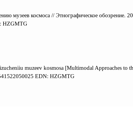
нию музеев космоса // Этнографическое обозрение. 20
DN: HZGMTG
izucheniiu muzeev kosmosа [Multimodal Approaches to t
0869541522050025 EDN: HZGMTG