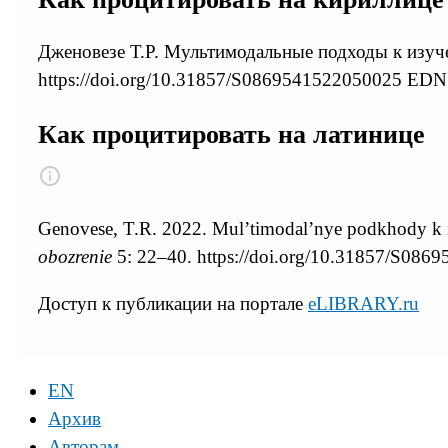
Дженовезе Т.Р. Мультимодальные подходы к изуче
https://doi.org/10.31857/S0869541522050025 E
Как процитировать на латинице
Genovese, T.R. 2022. Mul’timodal’nye podkhody k 
obozrenie
5: 22–40. https://doi.org/10.31857/S
Доступ к публикации на портале
eLIBRARY.ru
EN
Архив
Авторам