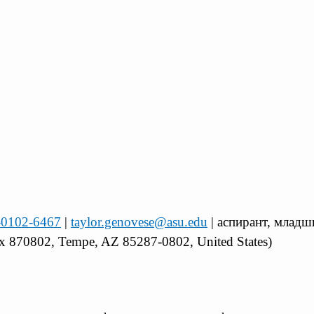
3-0102-6467
|
taylor.genovese@asu.edu
| аспирант, младш
x 870802, Tempe, AZ 85287-0802, United States)