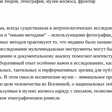
я теория, этнография, музеи космоса, фронтир
а, всегда существовали в антропологических исследов
ми и “иными методами” – использующими фотографии, 
ивных методов практикуют то, что недавно было назван
 в исследовании мультимодальные инструменты могут б
нию и документальному анализу помогают контекстуа
лаборативный опыт особенно важен в исследованиях, ка
льных, тактильных и перформативных зрелищ для публ
 В этом смысле космические музеи – лиминальное про
 цели человечества во Вселенной, о национальных по
ьзуемые в музеях космоса наряду с письмом, позволя
ном этнографическом ремесле.