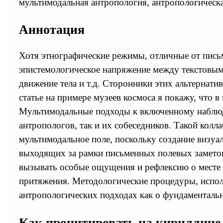
мультимодальная антропология, антропологическа
Аннотация
Хотя этнографические режимы, отличные от письм
эпистемологическое напряжение между текстовы
движение тела и т.д. Сторонники этих альтернат
статье на примере музеев космоса я покажу, что
Мультимодальные подходы к включенному наблюде
антропологов, так и их собеседников. Такой кол
мультимодальное поле, поскольку создание визуа
выходящих за рамки письменных полевых заметок.
вызывать особые ощущения и рефлексию о месте и
притяжения. Методологические процедуры, испол
антропологических подходах как о фундаменталь
Как процитировать на кириллице