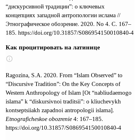
“дискурсивной традиции”: о ключевых
концепциях западной антропологии ислама //
Этнографическое обозрение. 2020. No 4. С. 167–
185. https://doi.org/10.31857/S086954150010840-4
Как процитировать на латинице
Ragozina, S.А. 2020. From “Islam Observed” to
“Discursive Tradition”: On the Key Concepts of
Western Anthropology of Islam [Ot “nabliudaemogo
islama” k “diskursivnoi traditsii”: o kliuchevykh
kontseptsiiakh zapadnoi antropologii islama].
Etnograficheskoe obozrenie
4: 167–185.
https://doi.org/10.31857/S086954150010840-4