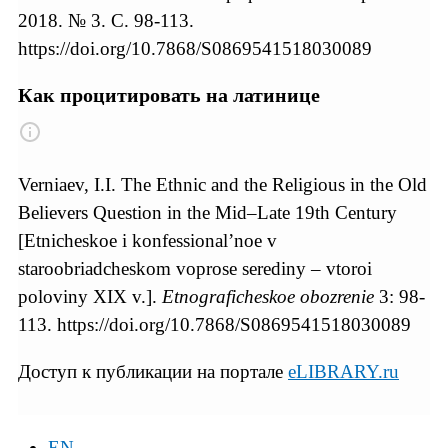
2018. № 3. С. 98-113.
https://doi.org/10.7868/S0869541518030089
Как процитировать на латинице
Verniaev, I.I. The Ethnic and the Religious in the Old
Believers Question in the Mid–Late 19th Century
[Etnicheskoe i konfessional’noe v
staroobriadcheskom voprose serediny – vtoroi
poloviny XIX v.].
Etnograficheskoe obozrenie
3: 98-
113. https://doi.org/10.7868/S0869541518030089
Доступ к публикации на портале
eLIBRARY.ru
EN