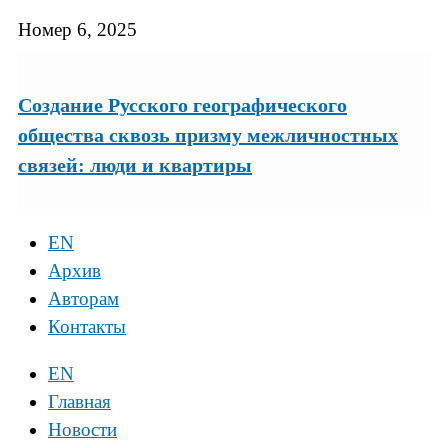
Номер 6, 2025
Создание Русского географического
общества сквозь призму межличностных
связей: люди и квартиры
EN
Архив
Авторам
Контакты
EN
Главная
Новости