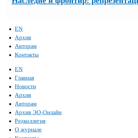
Наследие и фронтир: репрезентац
EN
Архив
Авторам
Контакты
EN
Главная
Новости
Архив
Авторам
Архив ЭО-Онлайн
Редколлегия
О журнале