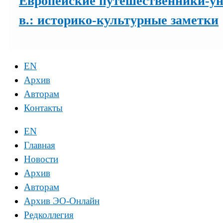
Европейские путешественники-ун
в.: историко-культурные заметки
EN
Архив
Авторам
Контакты
EN
Главная
Новости
Архив
Авторам
Архив ЭО-Онлайн
Редколлегия