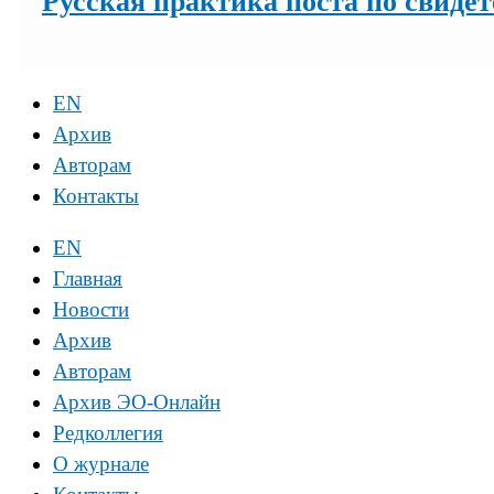
Русская практика поста по свидет
EN
Архив
Авторам
Контакты
EN
Главная
Новости
Архив
Авторам
Архив ЭО-Онлайн
Редколлегия
О журнале