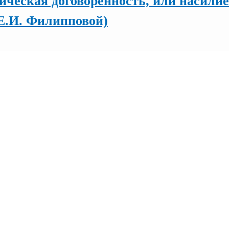
еская договоренность, или насилие в
 Е.И. Филипповой)