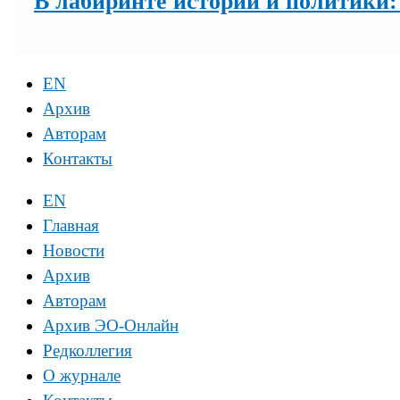
В лабиринте истории и политики: 
EN
Архив
Авторам
Контакты
EN
Главная
Новости
Архив
Авторам
Архив ЭО-Онлайн
Редколлегия
О журнале