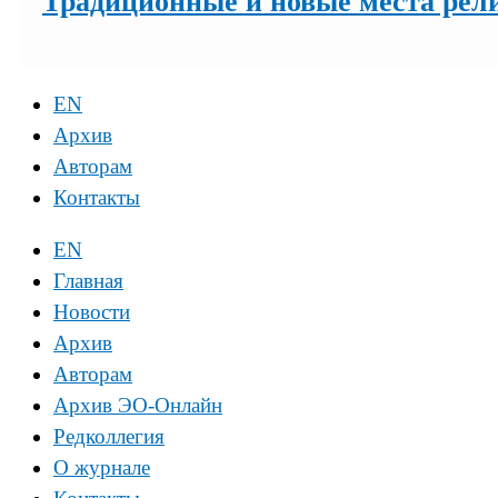
Традиционные и новые места рел
EN
Архив
Авторам
Контакты
EN
Главная
Новости
Архив
Авторам
Архив ЭО-Онлайн
Редколлегия
О журнале