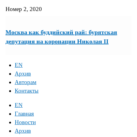
Номер 2, 2020
Москва как буддийский рай: бурятская
депутация на коронации Николая II
EN
Архив
Авторам
Контакты
EN
Главная
Новости
Архив