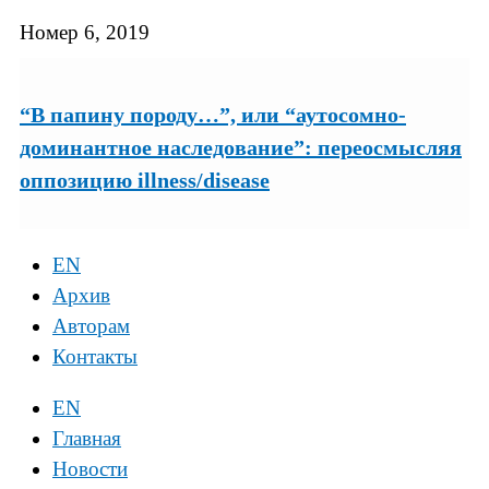
Номер 6, 2019
“В папину породу…”, или “аутосомно-
доминантное наследование”: переосмысляя
оппозицию illness/disease
EN
Архив
Авторам
Контакты
EN
Главная
Новости