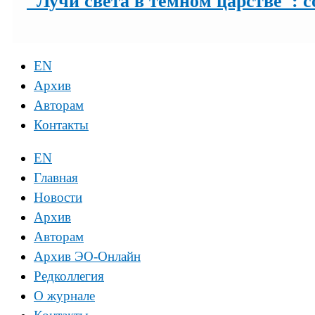
"Лучи света в темном царстве": 
EN
Архив
Авторам
Контакты
EN
Главная
Новости
Архив
Авторам
Архив ЭО-Онлайн
Редколлегия
О журнале