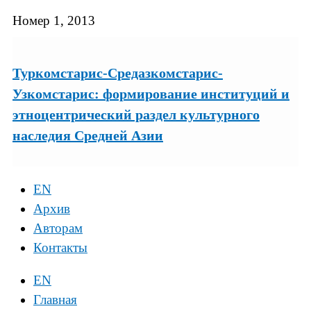
Номер 1, 2013
Туркомстарис-Средазкомстарис-
Узкомстарис: формирование институций и
этноцентрический раздел культурного
наследия Средней Азии
EN
Архив
Авторам
Контакты
EN
Главная