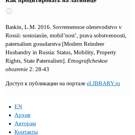
Как процитировать на латинице
Baskin, L.M. 2016. Sovremennoe olenevodstvo v
Rossii: sostoianiie, mobil’nost’, prava sobstvennosti,
paternalism gosudarstva [Modern Reindeer
Husbandry in Russia: Status, Mobility, Property
Rights, State Paternalism].
Etnograficheskoe
obozrenie
2: 28-43
Доступ к публикации на портале
eLIBRARY.ru
EN
Архив
Авторам
Контакты