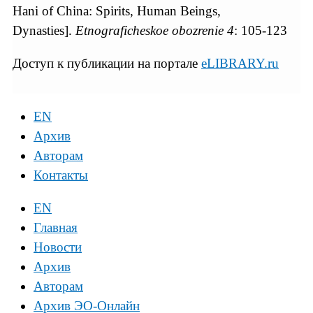
Hani of China: Spirits, Human Beings,
Dynasties].
Etnograficheskoe obozrenie
4
: 105-123
Доступ к публикации на портале
eLIBRARY.ru
EN
Архив
Авторам
Контакты
EN
Главная
Новости
Архив
Авторам
Архив ЭО-Онлайн