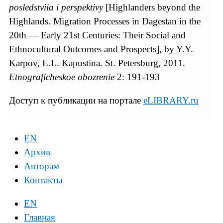
posledstviia i perspektivy
[Highlanders beyond the
Highlands. Migration Processes in Dagestan in the
20th — Early 21st Centuries: Their Social and
Ethnocultural Outcomes and Prospects], by Y.Y.
Karpov, E.L. Kapustina. St. Petersburg, 2011.
Etnograficheskoe obozrenie
2: 191-193
Доступ к публикации на портале
eLIBRARY.ru
EN
Архив
Авторам
Контакты
EN
Главная