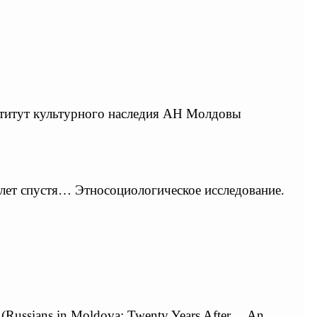
нститут культурного наследия АН Молдовы
ь лет спустя… Этносоциологическое исследование.
(Russians in Moldova: Twenty Years After… An