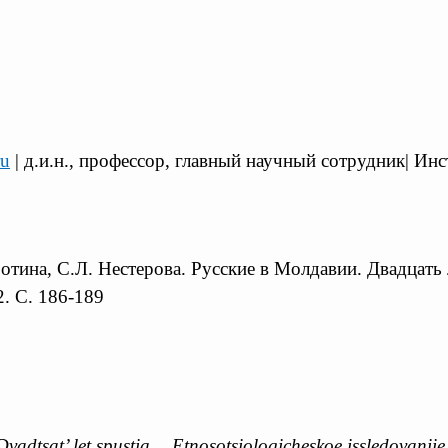
ru
| д.и.н., профессор, главный научный сотрудник| И
ботина, С.Л. Нестерова. Русские в Молдавии. Двадцат
2. С. 186-189
Dvadtsat’ let spustia… Etnosotsiologicheskoe issledovaniie