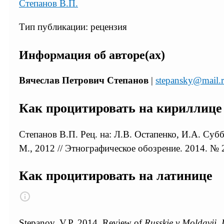
Степанов В.П.
Тип публикации: рецензия
Информация об авторе(ах)
Вячеслав Петрович Степанов
|
stepansky@mail.
Как процитировать на кириллице
Степанов В.П. Рец. на: Л.В. Остапенко, И.А. Суб
М., 2012 // Этнографическое обозрение. 2014. № 
Как процитировать на латинице
Stepanov, V.P. 2014. Review of
Russkie v Moldavii. 