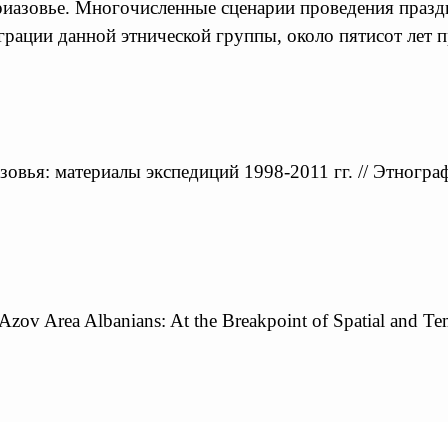
иазовье. Многочисленные сценарии проведения праздн
грации данной этнической группы, около пятисот лет
овья: материалы экспедиций 1998-2011 гг. // Этнограф
 Azov Area Albanians: At the Breakpoint of Spatial and T