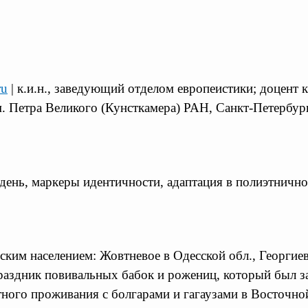
ru
| к.и.н., заведующий отделом европеистики; доцент
м. Петра Великого (Кунсткамера) РАН, Санкт-Петербур
день, маркеры идентичности, адаптация в полиэтнично
ским населением: Жовтневое в Одесской обл., Георгие
праздник повивальных бабок и рожениц, который был з
ного проживания с болгарами и гагаузами в Восточной