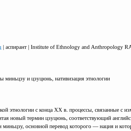
u
| аспирант | Institute of Ethnology and Anthropology R
ны миньцзу и цзуцюнь, нативизация этнологии
ой этнологии с конца XX в. процессы, связанные с из
Китая новый термин цзуцюнь, соответствующий английс
н миньцзу, основной перевод которого — нация и котор