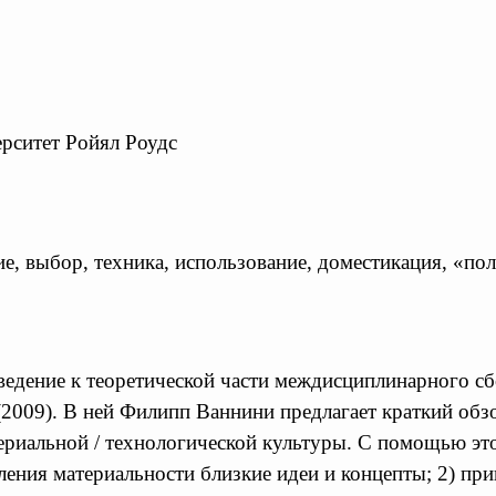
ерситет Ройял Роудс
ие, выбор, техника, использование, доместикация, «по
введение к теоретической части междисциплинарного с
2009). В ней Филипп Ваннини предлагает краткий обзо
риальной / технологической культуры. С помощью этог
ния материальности близкие идеи и концепты; 2) прив