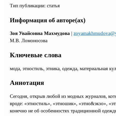
Тип публикации: статья
Информация об авторе(ах)
Зоя Увайсовна Махмудова
|
zoyamakhmudova@y
М.В. Ломоносова
Ключевые слова
мода, этностиль, этника, одежда, материальная ку
Аннотация
Сегодня, открыв любой из модных журналов, кото
вроде: «этностиль», «этношик», «этно&экзо», «этн
конечно не об особенностях традиционной одежды