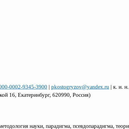
/0000-0002-9345-3900
|
pkostogryzov@yandex.ru
| к. и. 
ой 16, Екатеринбург, 620990, Россия)
етодология науки, парадигма, псевдопарадигма, теори