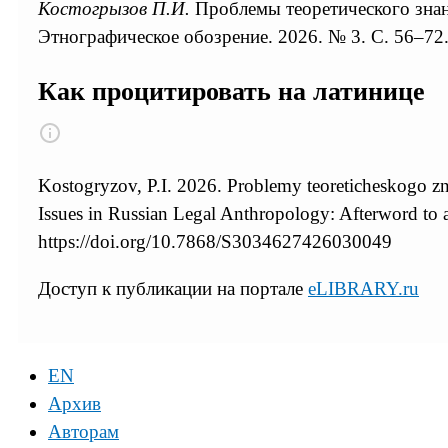
Костогрызов П.И.
Проблемы теоретического знани
Этнографическое обозрение. 2026. № 3. С. 56–72.
Как процитировать на латинице
Kostogryzov, P.I. 2026. Problemy teoreticheskogo zna
Issues in Russian Legal Anthropology: Afterword to
https://doi.org/10.7868/S3034627426030049
Доступ к публикации на портале
eLIBRARY.ru
EN
Архив
Авторам