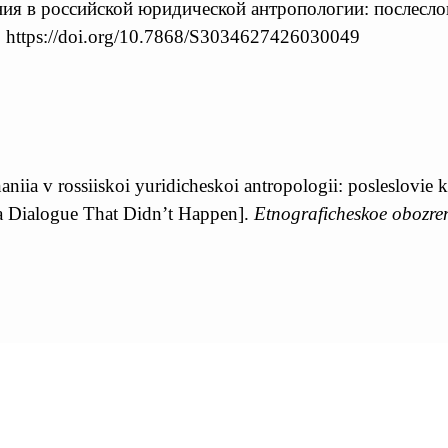
я в российской юридической антропологии: послеслов
 https://doi.org/10.7868/S3034627426030049
niia v rossiiskoi yuridicheskoi antropologii: posleslovie
 a Dialogue That Didn’t Happen].
Etnograficheskoe obozre