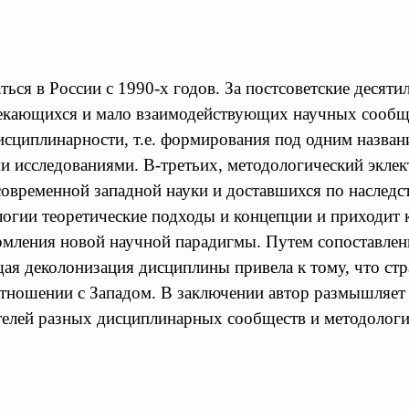
ься в России с 1990-х годов. За постсоветские десят
секающихся и мало взаимодействующих научных сообще
сциплинарности, т.е. формирования под одним назван
 исследованиями. В-третьих, методологический эклек
овременной западной науки и доставшихся по наследст
гии теоретические подходы и концепции и приходит к 
формления новой научной парадигмы. Путем сопоставле
ящая деколонизация дисциплины привела к тому, что ст
отношении с Западом. В заключении автор размышляет
ителей разных дисциплинарных сообществ и методологи