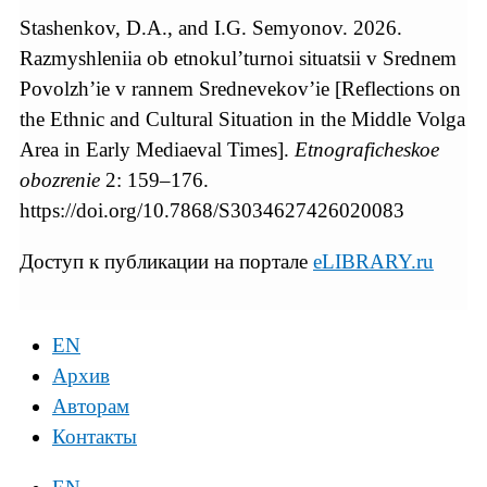
Stashenkov, D.A., and I.G. Semyonov. 2026.
Razmyshleniia ob etnokul’turnoi situatsii v Srednem
Povolzh’ie v rannem Srednevekov’ie [Reflections on
the Ethnic and Cultural Situation in the Middle Volga
Area in Early Mediaeval Times].
Etnograficheskoe
obozrenie
2: 159–176.
https://doi.org/10.7868/S3034627426020083
Доступ к публикации на портале
eLIBRARY.ru
EN
Архив
Авторам
Контакты