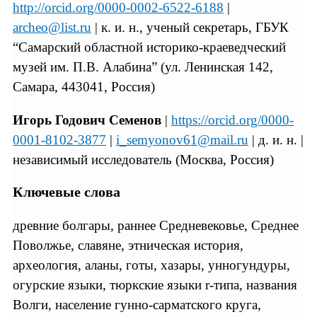
http://orcid.org/0000-0002-6522-6188
|
archeo@list.ru
| к. и. н., ученый секретарь, ГБУК
“Самарский областной историко-краеведческий
музей им. П.В. Алабина” (ул. Ленинская 142,
Самара, 443041, Россия)
Игорь Годович Семенов
|
https://orcid.org/0000-
0001-8102-3877
|
i_semyonov61@mail.ru
| д. и. н. |
независимый исследователь (Москва, Россия)
Ключевые слова
древние болгары, раннее Средневековье, Среднее
Поволжье, славяне, этническая история,
археология, аланы, готы, хазары, унногундуры,
огурские языки, тюркские языки r-типа, названия
Волги, население гунно-сарматского круга,