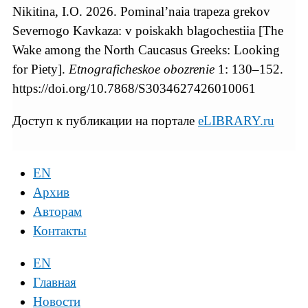
Nikitina, I.O. 2026. Pominal’naia trapeza grekov
Severnogo Kavkaza: v poiskakh blagochestiia [The
Wake among the North Caucasus Greeks: Looking
for Piety].
Etnograficheskoe obozrenie
1: 130–152.
https://doi.org/10.7868/S3034627426010061
Доступ к публикации на портале
eLIBRARY.ru
EN
Архив
Авторам
Контакты
EN
Главная
Новости