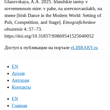
Glazovskaya, A.A. 2025. Irlandskie tantsy v
sovremennom mire: v pabe, na sorevnovaniiakh, na
stsene [Irish Dance in the Modern World: Setting of
Pub, Competition, and Stage].
Etnograficheskoe
obozrenie
4: 57–73.
https://doi.org/10.31857/S0869541525040052
Доступ к публикации на портале
eLIBRARY.ru
EN
Архив
Авторам
Контакты
EN
Главная