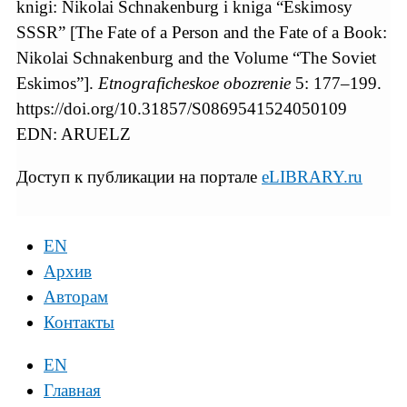
knigi: Nikolai Schnakenburg i kniga “Eskimosy
SSSR” [The Fate of a Person and the Fate of a Book:
Nikolai Schnakenburg and the Volume “The Soviet
Eskimos”].
Etnograficheskoe obozrenie
5: 177–199.
https://doi.org/10.31857/S0869541524050109
EDN: ARUELZ
Доступ к публикации на портале
eLIBRARY.ru
EN
Архив
Авторам
Контакты
EN
Главная