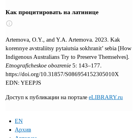
Как процитировать на латинице
Artemova, O.Y., and Y.A. Artemova. 2023. Kak
korennye avstraliitsy pytaiutsia sokhranit’ sebia [How
Indigenous Australians Try to Preserve Themselves].
Etnograficheskoe obozrenie
5: 143–177.
https://doi.org/10.31857/S086954152305010X
EDN: YEEPJS
Доступ к публикации на портале
eLIBRARY.ru
EN
Архив