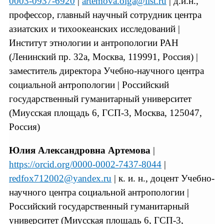
0003-0937-6920
|
artemova.olga@list.ru
| д.и.н.,
профессор, главный научный сотрудник центра
азиатских и тихоокеанских исследований |
Институт этнологии и антропологии РАН
(Ленинский пр. 32а, Москва, 119991, Россия) |
заместитель директора Учебно-научного центра
социальной антропологии | Российский
государственный гуманитарный университет
(Миусская площадь 6, ГСП-3, Москва, 125047,
Россия)
Юлия Александровна Артемова
|
https://orcid.org/0000-0002-7437-8044
|
redfox712002@yandex.ru
| к. и. н., доцент Учебно-
научного центра социальной антропологии |
Российский государственный гуманитарный
университет (Миусская площадь 6, ГСП-3,