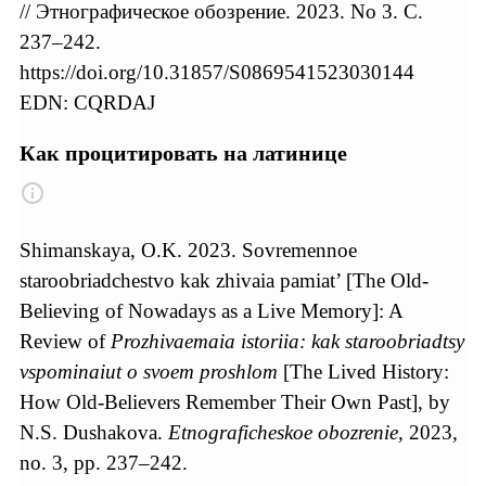
// Этнографическое обозрение. 2023. No 3. С.
237–242.
https://doi.org/10.31857/S0869541523030144
EDN: CQRDAJ
Как процитировать на латинице
Shimanskaya, O.K. 2023. Sovremennoe
staroobriadchestvo kak zhivaia pamiat’ [The Old-
Believing of Nowadays as a Live Memory]: A
Review of
Prozhivaemaia istoriia: kak staroobriadtsy
vspominaiut o svoem proshlom
[The Lived History:
How Old-Believers Remember Their Own Past], by
N.S. Dushakova.
Etnograficheskoe obozrenie
, 2023,
no. 3, pp. 237–242.