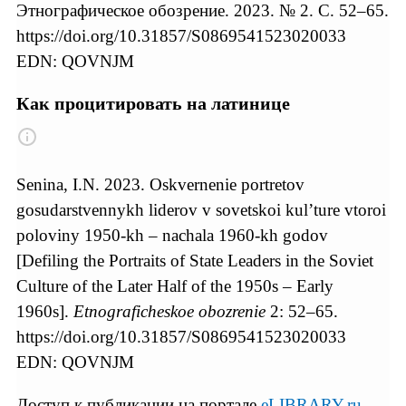
Этнографическое обозрение. 2023. № 2. С. 52–65.
https://doi.org/10.31857/S0869541523020033
EDN: QOVNJM
Как процитировать на латинице
Senina, I.N. 2023. Oskvernenie portretov
gosudarstvennykh liderov v sovetskoi kul’ture vtoroi
poloviny 1950-kh – nachala 1960-kh godov
[Defiling the Portraits of State Leaders in the Soviet
Culture of the Later Half of the 1950s – Early
1960s].
Etnograficheskoe obozrenie
2: 52–65.
https://doi.org/10.31857/S0869541523020033
EDN: QOVNJM
Доступ к публикации на портале
eLIBRARY.ru