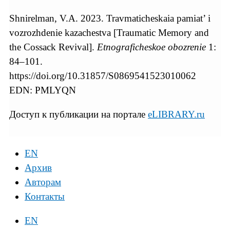
Shnirelman, V.A. 2023. Travmaticheskaia pamiat’ i
vozrozhdenie kazachestva [Traumatic Memory and
the Cossack Revival].
Etnograficheskoe obozrenie
1:
84–101.
https://doi.org/10.31857/S0869541523010062
EDN: PMLYQN
Доступ к публикации на портале
eLIBRARY.ru
EN
Архив
Авторам
Контакты
EN