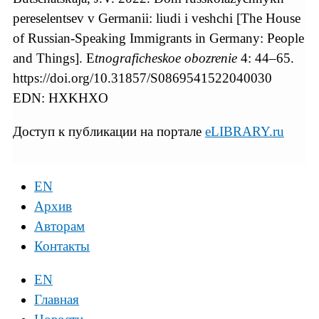
pereselentsev v Germanii: liudi i veshchi [The House
of Russian-Speaking Immigrants in Germany: People
and Things]. E
tnograficheskoe obozrenie
4: 44–65.
https://doi.org/10.31857/S0869541522040030
EDN: HXKHXO
Доступ к публикации на портале
eLIBRARY.ru
EN
Архив
Авторам
Контакты
EN
Главная