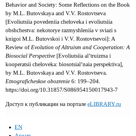
Behavior and Society: Some Reflections on the Book
by M.L. Butovskaya and V.V. Rostovtseva
[Evoliutsiia povedeniia cheloveka i evoliutsiia
obshchestva: nekotorye razmyshleniia v sviazi s
knigoi M.L. Butovskoi i V.V. Rostovtsevoi]: A
Review of
Evolution of Altruism and Cooperation: A
Biosocial Perspective
[Evoliutsiia al’truizma i
kooperatsii cheloveka: biosotsial’naia perspektiva],
by M.L. Butovskaya and V.V. Rostovtseva.
Etnograficheskoe obozrenie
6: 199–204.
https://doi.org/10.31857/S086954150017943-7
Доступ к публикации на портале
eLIBRARY.ru
EN
Архив