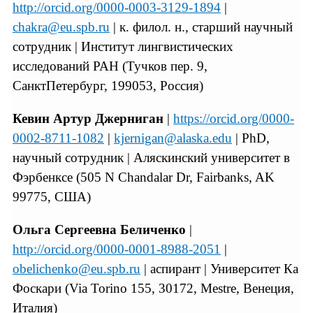
http://orcid.org/0000-0003-3129-1894
|
chakra@eu.spb.ru
| к. филол. н., старший научный
сотрудник | Институт лингвистических
исследований РАН (Тучков пер. 9,
СанктПетербург, 199053, Россия)
Кевин Артур Джерниган
|
https://orcid.org/0000-
0002-8711-1082
|
kjernigan@alaska.edu
| PhD,
научный сотрудник | Аляскинский университет в
Фэрбенксе (505 N Chandalar Dr, Fairbanks, AK
99775, США)
Ольга Сергеевна Беличенко
|
http://orcid.org/0000-0001-8988-2051
|
obelichenko@eu.spb.ru
| аспирант | Университет Ка
Фоскари (Via Torino 155, 30172, Mestre, Венеция,
Италия)