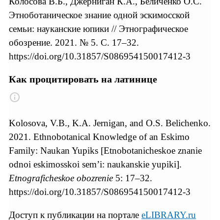
Колосова В.Б., Джерниган К.А., Беличенко О.С.
Этноботаническое знание одной эскимосской
семьи: науканские юпики // Этнографическое
обозрение. 2021. № 5. С. 17–32.
https://doi.org/10.31857/S086954150017412-3
Как процитировать на латинице
Kolosova, V.B., K.A. Jernigan, and O.S. Belichenko.
2021. Ethnobotanical Knowledge of an Eskimo
Family: Naukan Yupiks [Etnobotanicheskoe znanie
odnoi eskimosskoi sem’i: naukanskie yupiki].
Etnograficheskoe obozrenie
5: 17–32.
https://doi.org/10.31857/S086954150017412-3
Доступ к публикации на портале
eLIBRARY.ru