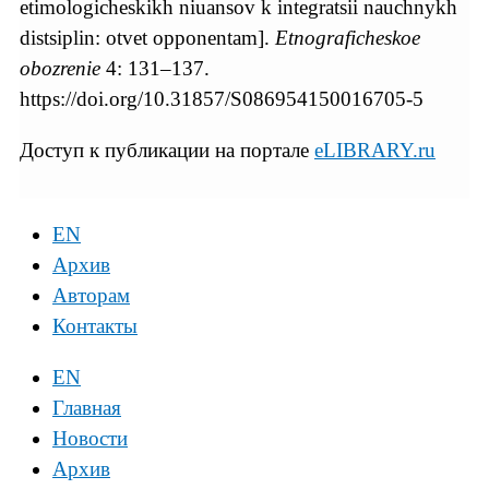
etimologicheskikh niuansov k integratsii nauchnykh
distsiplin: otvet opponentam].
Etnograficheskoe
obozrenie
4: 131–137.
https://doi.org/10.31857/S086954150016705-5
Доступ к публикации на портале
eLIBRARY.ru
EN
Архив
Авторам
Контакты
EN
Главная
Новости
Архив