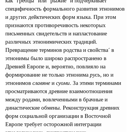
как “гребцы” или “рыжие” и подчеркивает
специфичность формального развития этнонимов
и других дейктических форм языка. При этом
признаются противоречивость некоторых
письменных свидетельств и напластование
различных этнонимических традиций.
Превращение терминов родства и свойства´ в
этнонимы было широко распространено в
Древней Европе и, вероятно, повлияло на
формирование не только этнонима
русь
, но и
этнонимов
славяне
и
суоми
. За этими терминами
просматриваются древние взаимоотношения
между родами, вовлеченными в брачные и
династические обмены. Реконструкция древних
форм социальной организации в Восточной
Европе требует осторожной интеграции