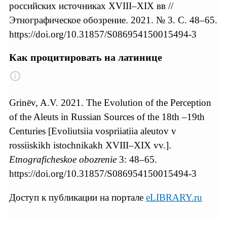
российских источниках XVIII–XIX вв //
Этнографическое обозрение. 2021. № 3. С. 48–65.
https://doi.org/10.31857/S086954150015494-3
Как процитировать на латинице
Grinёv, A.V. 2021. The Evolution of the Perception
of the Aleuts in Russian Sources of the 18th –19th
Centuries [Еvoliutsiia vospriiatiia aleutov v
rossiiskikh istochnikakh XVIII–XIX vv.].
Etnograficheskoe obozrenie
3: 48–65.
https://doi.org/10.31857/S086954150015494-3
Доступ к публикации на портале
eLIBRARY.ru