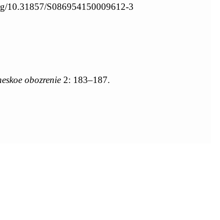
i.org/10.31857/S086954150009612-3
heskoe obozrenie
2: 183–187.