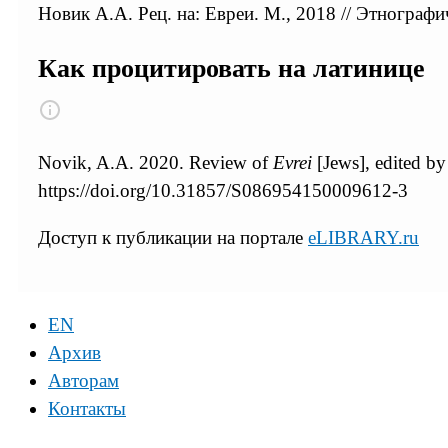
Новик А.А. Рец. на: Евреи. М., 2018 // Этнографи
Как процитировать на латинице
Novik, A.A. 2020. Review of
Evrei
[Jews], edited b
https://doi.org/10.31857/S086954150009612-3
Доступ к публикации на портале
eLIBRARY.ru
EN
Архив
Авторам
Контакты