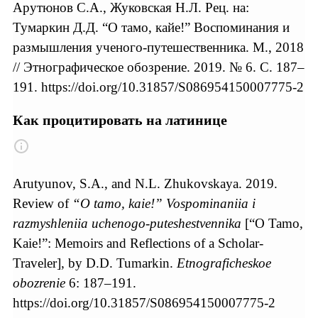
Арутюнов C.А., Жуковская Н.Л. Рец. на:
Тумаркин Д.Д. “О тамо, кайе!” Воспоминания и
размышления ученого-путешественника. М., 2018
// Этнографическое обозрение. 2019. № 6. С. 187–
191. https://doi.org/10.31857/S086954150007775-2
Как процитировать на латинице
Arutyunov, S.A., and N.L. Zhukovskaya. 2019.
Review of
“O tamo, kaie!” Vospominaniia i
razmyshleniia uchenogo-puteshestvennika
[“O Tamo,
Kaie!”: Memoirs and Reflections of a Scholar-
Traveler], by D.D. Tumarkin.
Etnograficheskoe
obozrenie
6: 187–191.
https://doi.org/10.31857/S086954150007775-2