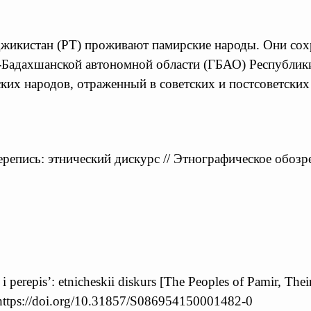
жикистан (РТ) проживают памирские народы. Они сох
-Бадахшанской автономной области (ГБАО) Республик
ских народов, отраженный в советских и постсоветских
репись: этнический дискурс // Этнографическое обозре
i perepis’: etnicheskii diskurs [The Peoples of Pamir, Th
https://doi.org/10.31857/S086954150001482-0