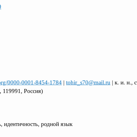
0
d.org/0000-0001-8454-1784
|
tohir_s70@mail.ru
| к. и. н.
, 119991, Россия)
, идентичность, родной язык